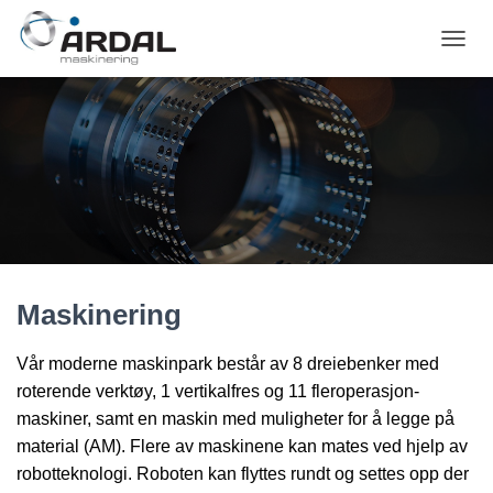
V
I
S
/
S
K
J
U
L
N
A
V
Maskinering
I
G
A
Vår moderne maskinpark består av 8 dreiebenker med
S
roterende verktøy, 1 vertikalfres og 11 fleroperasjon-
J
O
maskiner, samt en maskin med muligheter for å legge på
N
material (AM). Flere av maskinene kan mates ved hjelp av
robotteknologi. Roboten kan flyttes rundt og settes opp der